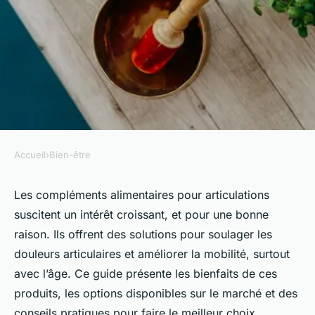
Accueil
›
Bien-être
BIEN-ÊTRE
Les compléments alimentaires
Les compléments alimentaires pour articulations
suscitent un intérêt croissant, et pour une bonne
pour articulations : bienfaits et
raison. Ils offrent des solutions pour soulager les
choix
douleurs articulaires et améliorer la mobilité, surtout
avec l’âge. Ce guide présente les bienfaits de ces
Guillaume
•
9 décembre 2024
•
6 min de lecture
produits, les options disponibles sur le marché et des
conseils pratiques pour faire le meilleur choix.