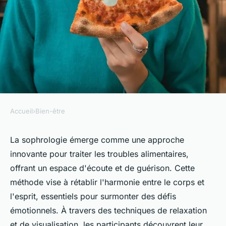
Accueil
›
Bien-être
BIEN-ÊTRE
Sophrologie et troubles
La sophrologie émerge comme une approche
innovante pour traiter les troubles alimentaires,
alimentaires : un chemin vers
offrant un espace d'écoute et de guérison. Cette
l'harmonie
méthode vise à rétablir l'harmonie entre le corps et
l'esprit, essentiels pour surmonter des défis
Guillaume
•
8 janvier 2025
•
4 min de lecture
émotionnels. À travers des techniques de relaxation
et de visualisation, les participants découvrent leur