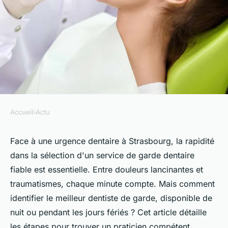
Accueil
›
Actu
ACTU
Dentiste de garde à
Face à une urgence dentaire à Strasbourg, la rapidité
dans la sélection d'un service de garde dentaire
Strasbourg : comment trouver
fiable est essentielle. Entre douleurs lancinantes et
le meilleur ?
traumatismes, chaque minute compte. Mais comment
identifier le meilleur dentiste de garde, disponible de
Alexandre
•
16 février 2024
•
2 min de lecture
nuit ou pendant les jours fériés ? Cet article détaille
les étapes pour trouver un praticien compétent,