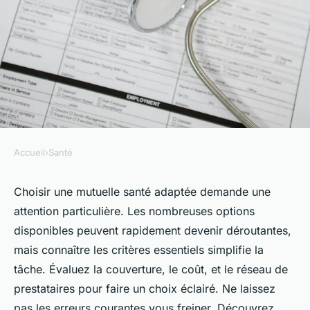
Accueil
›
Santé
SANTÉ
Bien choisir sa mutuelle santé
Choisir une mutuelle santé adaptée demande une
attention particulière. Les nombreuses options
: les clés de la réussite
disponibles peuvent rapidement devenir déroutantes,
mais connaître les critères essentiels simplifie la
Victor
•
12 janvier 2025
•
8 min de lecture
tâche. Évaluez la couverture, le coût, et le réseau de
prestataires pour faire un choix éclairé. Ne laissez
pas les erreurs courantes vous freiner. Découvrez